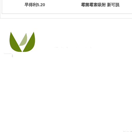
早得利5.20
霉菌霉素吸附 新可脱
销售部：86-10-8476 6016、8476 6026
研发部：86-10-8476 6116、8476 6226
地 址： 北京市朝阳区望京园悠乐汇E座16
层1605-1609 （邮编：100102）