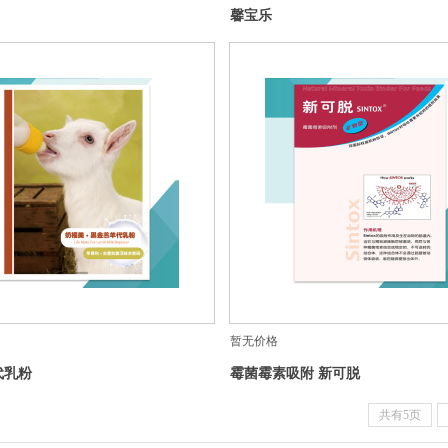
馨宝乐
暂无价格
代乳粉
霉菌霉素吸附 新可脱
共有5页