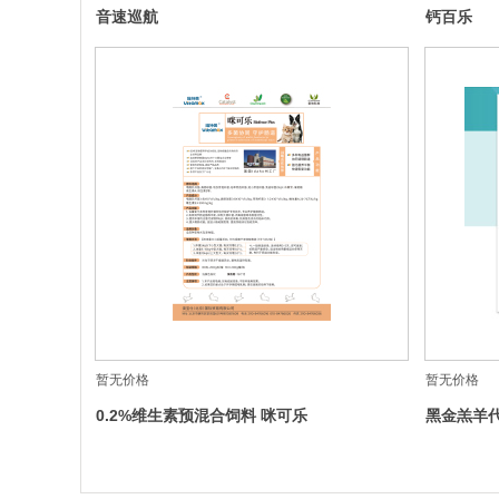
音速巡航
钙百乐
暂无价格
暂无价格
0.2%维生素预混合饲料 咪可乐
黑金羔羊