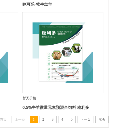
咪可乐-犊牛羔羊
暂无价格
0.5%牛羊微量元素预混合饲料 稳利多
首页
上一页
1
2
3
4
5
下一页
尾页